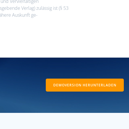
und Vervielfältigen
sgebende Verlag) zulässig ist (§ 53
ähere Auskunft ge-
DEMOVERSION HERUNTERLADEN