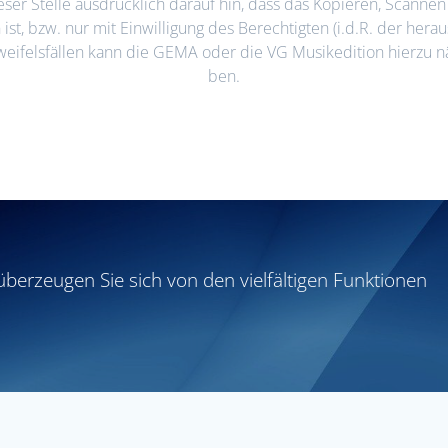
eser Stelle ausdrücklich darauf hin, dass das Kopieren, Scannen 
st, bzw. nur mit Einwilligung des Berechtigten (i.d.R. der herau
Zweifelsfällen kann die GEMA oder die VG Musikedition hierzu n
ben.
überzeugen Sie sich von den vielfältigen Funktionen