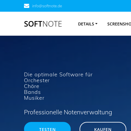
Zum
info@softnote.de
Inhalt
springen
SOFT
NOTE
DETAILS
SCREENSH
Die optimale Software für
Orchester
Chöre
Bands
Musiker
Professionelle Notenverwaltung
TESTEN
KAUFEN