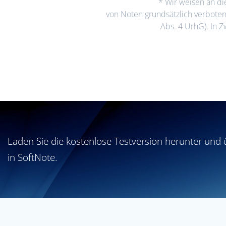
* Wir weisen an di
von Noten grundsätzlich verboten i
Abs. 4 UrhG). In 
Laden Sie die kostenlose Testversion herunter und 
in SoftNote.